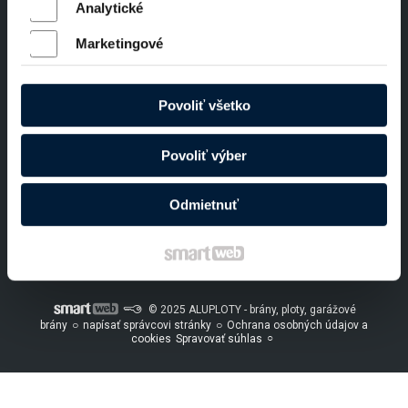
Analytické
info@aluploty.sk
Marketingové
Ploty a brány
Povoliť všetko
Hliníkové brány a ploty
Povoliť výber
ALUPLOTY
Spoľahlivé brány a ploty,
ktoré slúžia dlhé roky.
Odmietnuť
© 2025 ALUPLOTY - brány, ploty, garážové
brány
napísať správcovi stránky
Ochrana osobných údajov a
cookies
Spravovať súhlas