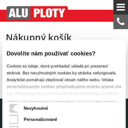
Nákupný košík
0 položiek
Dovolíte nám používať cookies?
Cookies sú údaje, ktoré prehliadač ukladá pri prezeraní
stránok. Bez nevyhnutných cookies by stránka nefungovala.
Analytické pomáhajú zlepšovať obsah nášho webu. Vďaka
personalizovaným cookies prispôsobujeme stránku priamo pre
vás. Marketingové používame na účely marketingu a cielenie
reklám. Váš súhlas je pre nás dôležitý, aby sme vám vedeli
ponúknuť čo najlepší obsah.
Nevyhnutné
Informujte sa
Ochrana osobných údajov a cookies
Personalizované
+421 948 252 643